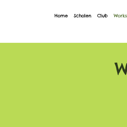
Home
Scholen
Club
Works
W