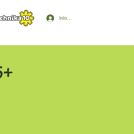
Inloggen
5+