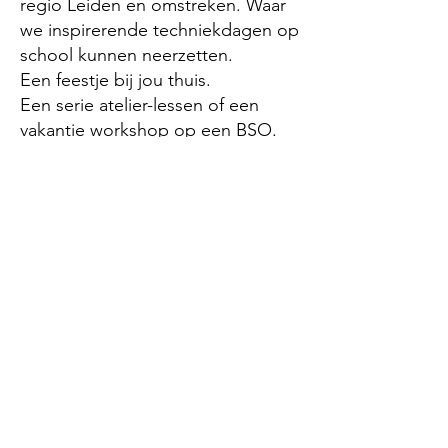
regio Leiden en omstreken. Waar
we inspirerende techniekdagen op
school kunnen neerzetten.
Een feestje bij jou thuis.
Een serie atelier-lessen of een
vakantie workshop op een BSO.
Tijdens een workshop met
Technika10 word je een uitvinder
en mag je meteen aan de slag met
echt gereedschap! Je gaat boren,
timmeren, zagen, figuurzagen,
passen, meten en aan de slag met
veel verschillende materialen en
technieken.
Wij kunnen aansluiten
bij les-thema's: b.v. evenwicht,
bewegende constructie,
stoomkring, ontwerpen, kunst en